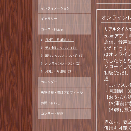
インフォメーション
オンライン
ギャラリー
リアルタイム
コース・料金表
zoomアプ
月2回・月謝制（1）
通信、音声
いただきます
予約制1レッスン（1）
はオンライ
出張レッスンについて（1）
でしたらどな
オンラインレッスン（2）
ンロードして
月3回・月謝制（3）
初級(ただし
通
カレンダー
・1レッスン制
・月謝制 3
教室情報・講師プロフィール
【お支払方
(A)事前に
お問い合わせ
(B)銀行振
コンサート動画
※なお、教
併用も可能