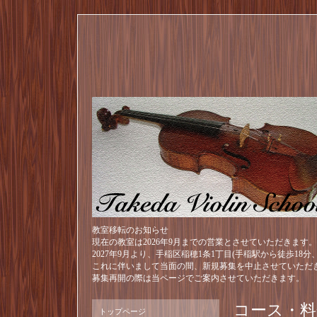
教室移転のお知らせ
現在の教室は2026年9月までの営業とさせていただきます。
2027年9月より、手稲区稲穂1条1丁目(手稲駅から徒歩18
これに伴いまして当面の間、新規募集を中止させていただ
募集再開の際は当ページでご案内させていただきます。
コース・料
トップページ