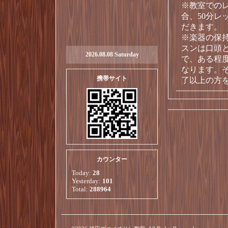
※教室での
合、50分レ
だきます。
※楽器の保
スンは口頭
2026.08.08 Saturday
で、ある程
なります。そ
携帯サイト
了以上の方
カウンター
Today:
28
Yesterday:
101
Total:
288964