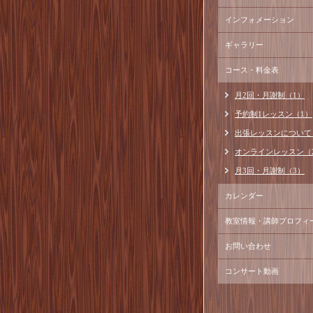
インフォメーション
ギャラリー
コース・料金表
月2回・月謝制（1）
予約制1レッスン（1）
出張レッスンについて
オンラインレッスン（
月3回・月謝制（3）
カレンダー
教室情報・講師プロフィ
お問い合わせ
コンサート動画