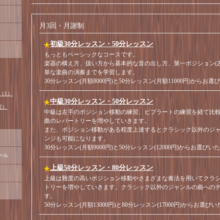
月3回・月謝制
初級30分レッスン・50分レッスン
もっともベーシックなコースです。
楽器の構え方、扱い方から基本的な音の出し方、第一ポジション(
単な楽曲の演奏までを学習します。
30分レッスン(月額8000円)と50分レッスン(月額11000円)からお
（1）
中級30分レッスン・50分レッスン
2）
中級は左手のポジション移動の練習、ビブラートの練習を経て比
曲のレパートリーを増やしていきます。
また、ポジション移動がある程度上達するとクラシック以外のジ
ンジも可能になります。
30分レッスン(月額9000円)と50分レッスン(12000円)からお選び
ール
上級50分レッスン・80分レッスン
上級は難度の高いポジション移動やさまざまな奏法を用いてクラ
トリーを増やしていきます。クラシック以外のジャンルの曲への
す。
50分レッスン(月額13000円)と80分レッスン(17000円)からお選