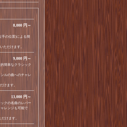
8,000 円～
左手の位置)による簡
選びいただけます。
9,000 円～
較的簡単なクラシック
ャンルの曲へのチャレ
いただけます。
13,000 円～
シックの名曲のレパー
チャレンジも可能で
びいただけます。