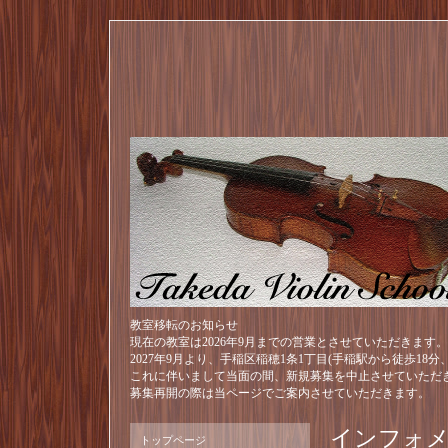
教室移転のお知らせ
現在の教室は2026年9月までの営業とさせていただきます。
2027年9月より、手稲区稲穂1条1丁目(手稲駅から徒歩18
これに伴いまして当面の間、新規募集を中止させていただ
募集再開の際は当ページでご案内させていただきます。
インフォ
トップページ