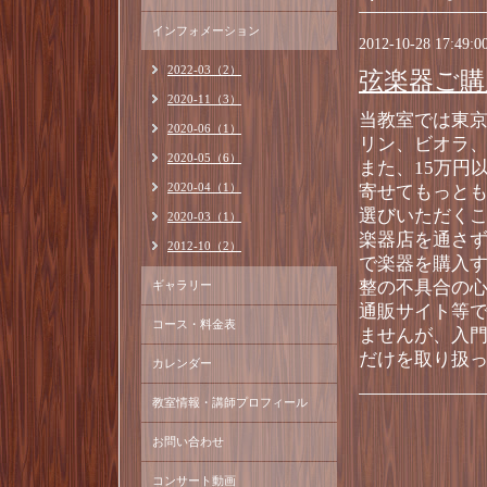
インフォメーション
2012-10-28 17:49:0
2022-03（2）
弦楽器ご購
2020-11（3）
当教室では東
2020-06（1）
リン、ビオラ
2020-05（6）
また、15万円
2020-04（1）
寄せてもっと
選びいただく
2020-03（1）
楽器店を通さ
2012-10（2）
で楽器を購入
整の不具合の
ギャラリー
通販サイト等
コース・料金表
ませんが、入
だけを取り扱
カレンダー
教室情報・講師プロフィール
お問い合わせ
コンサート動画