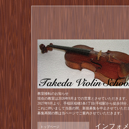
教室移転のお知らせ
現在の教室は2026年9月までの営業とさせていただきます。
2027年9月より、手稲区稲穂1条1丁目(手稲駅から徒歩18
これに伴いまして当面の間、新規募集を中止させていただ
募集再開の際は当ページでご案内させていただきます。
インフォ
トップページ