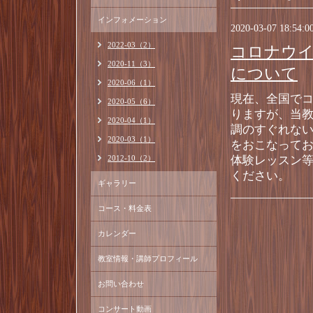
インフォメーション
2020-03-07 18:54:0
2022-03（2）
コロナウ
2020-11（3）
について
2020-06（1）
現在、全国で
2020-05（6）
りますが、当
2020-04（1）
調のすぐれな
2020-03（1）
をおこなって
2012-10（2）
体験レッスン
ください。
ギャラリー
コース・料金表
カレンダー
教室情報・講師プロフィール
お問い合わせ
コンサート動画