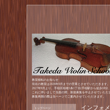
教室移転のお知らせ
現在の教室は2026年9月までの営業とさせていただきます。
2027年9月より、手稲区稲穂1条1丁目(手稲駅から徒歩18
これに伴いまして当面の間、新規募集を中止させていただ
募集再開の際は当ページでご案内させていただきます。
インフォ
トップページ