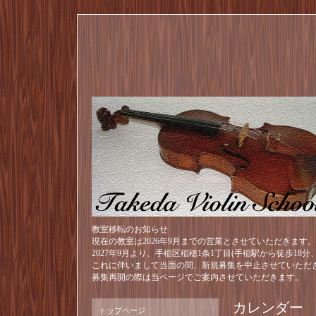
教室移転のお知らせ
現在の教室は2026年9月までの営業とさせていただきます。
2027年9月より、手稲区稲穂1条1丁目(手稲駅から徒歩18
これに伴いまして当面の間、新規募集を中止させていただ
募集再開の際は当ページでご案内させていただきます。
カレンダー
トップページ