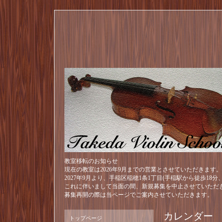
教室移転のお知らせ
現在の教室は2026年9月までの営業とさせていただきます。
2027年9月より、手稲区稲穂1条1丁目(手稲駅から徒歩18
これに伴いまして当面の間、新規募集を中止させていただ
募集再開の際は当ページでご案内させていただきます。
カレンダー
トップページ